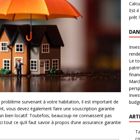
Calcu
Est-i
prêt 
DAN
Inves
rende
Le to
patri
finan
March
persp
Inves
 problème survenant à votre habitation, il est important de
budge
nt, vous devez également faire une souscription garantie
un bien locatif. Toutefois, beaucoup ne connaissent pas
ARTI
i tout ce qu’il faut savoir à propos d’une assurance garantie
Ta
co