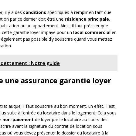
, il y a des
conditions
spécifiques à remplir en tant que
ation par ce dernier doit être une
résidence p
rincipale
.
habitation ou un appartement. Ainsi, il faut préciser que
e cette garantie loyer impayé pour un
local c
ommercial
en
st également pas possible d’y souscrire quand vous mettez
ation.
endettement : Notre guide
 une assurance garantie loyer
rat auquel il faut souscrire au bon moment. En effet, il est
lus suite à l’entrée du locataire dans le logement. Cela vous
de
non-p
aiement
de loyer par le locataire au cours des
crire avant la signature du contrat de location sous
 cas où vous devez présenter le dossier du locataire à la