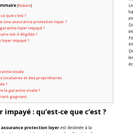
Li
ommaire
[
Reduire
]
ha
ce que c’est ?
im
re une assurance protection loyer ?
Di
arantie loyer impayé ?
im
ire est-il éligible ?
Fi
 loyer impayé ?
PF
Di
le
é
rantie visale
 locataires et des propriétaires
le ?
 la garantie visale ?
agnant-gagnant
 impayé : qu’est-ce que c’est ?
u
assurance p
rotection lo
yer
est destinée à la