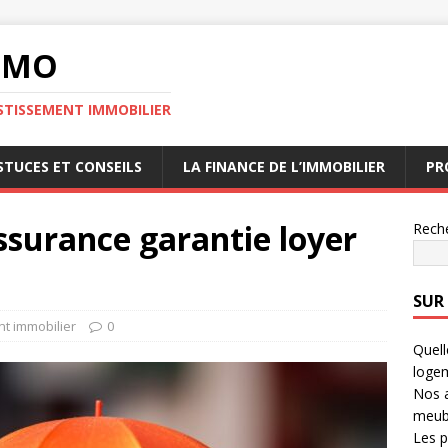
MMO
STISSEMENT IMMOBILIER
STUCES ET CONSEILS
LA FINANCE DE L’IMMOBILIER
PR
ssurance garantie loyer
Rech
SUR
t immobilier
0
Quell
logem
Nos a
meub
Les p