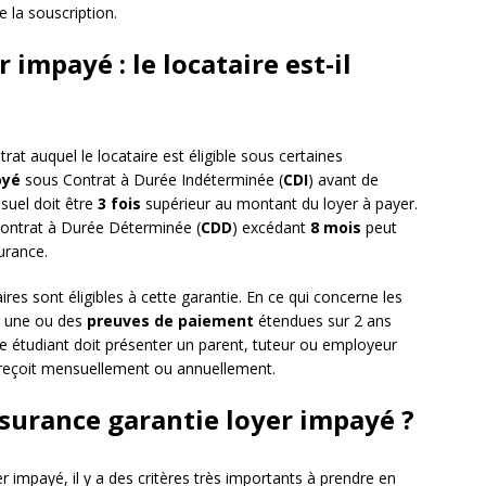
 la souscription.
impayé : le locataire est-il
at auquel le locataire est éligible sous certaines
oyé
sous Contrat à Durée Indéterminée (
CDI
) avant de
suel doit être
3 f
ois
supérieur au montant du loyer à payer.
n Contrat à Durée Déterminée (
CDD
) excédant
8
mois
peut
urance.
laires sont éligibles à cette garantie. En ce qui concerne les
er une ou des
preuves de p
aiement
étendues sur 2 ans
taire étudiant doit présenter un parent, tuteur ou employeur
 reçoit mensuellement ou annuellement.
surance garantie loyer impayé ?
r impayé, il y a des critères très importants à prendre en