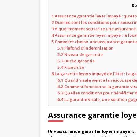
S
1
Assurance garantie loyer impayé : qu’est-
2
Quelles sont les conditions pour souscri
3
À quel moment souscrire une assurance g
4
Assurance garantie loyer impayé : le locata
5
Comment choisir une assurance garantie
5.1
Plafond d’indemnisation
5.2
Niveau de garantie
5.3
Durée garantie
5.4
Franchise
6
La garantie loyers impayé de l’état : La ga
6.1
Quand visale vient à la rescousse des
6.2
Comment fonctionne la garantie visa
6.3
Quelles conditions pour bénéficier de
6.4
La garantie visale, une solution g
Assurance garantie loyer
Une
assurance g
arantie l
oyer i
mpayé
o