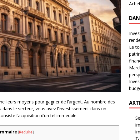
Achet
DAN
Inves
rende
Le to
patri
finan
March
persp
Inves
budge
s meilleurs moyens pour gagner de l’argent. Au nombre des
ARTI
 dans le secteur, vous avez l’investissement dans un
nsiste l’acquisition d’un tel immeuble.
Se
im
im
ommaire
[
Reduire
]
Ta