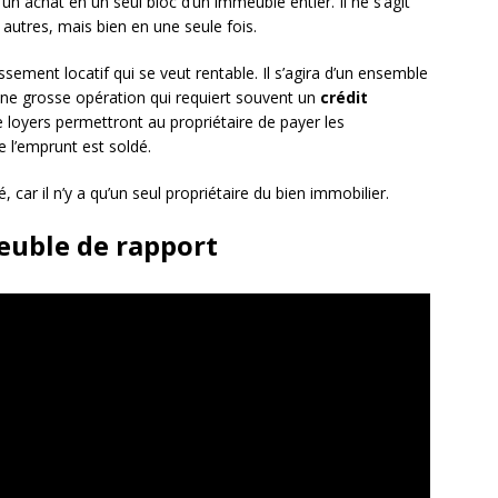
 un achat en un seul bloc d’un immeuble entier. Il ne s’agit
s autres, mais bien en une seule fois.
sement locatif qui se veut rentable. Il s’agira d’un ensemble
une grosse opération qui requiert souvent un
crédit
e loyers permettront au propriétaire de payer les
e l’emprunt est soldé.
 car il n’y a qu’un seul propriétaire du bien immobilier.
euble de rapport