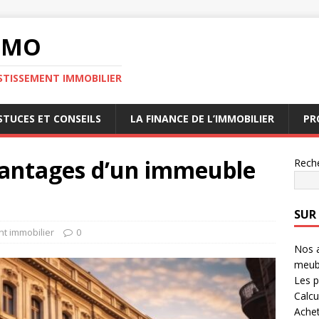
MMO
STISSEMENT IMMOBILIER
STUCES ET CONSEILS
LA FINANCE DE L’IMMOBILIER
PR
avantages d’un immeuble
Rech
SUR
t immobilier
0
Nos a
meub
Les p
Calcu
Achet