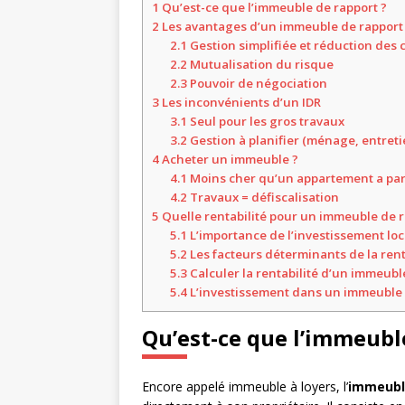
1
Qu’est-ce que l’immeuble de rapport ?
2
Les avantages d’un immeuble de rapport
2.1
Gestion simplifiée et réduction des 
2.2
Mutualisation du risque
2.3
Pouvoir de négociation
3
Les inconvénients d’un IDR
3.1
Seul pour les gros travaux
3.2
Gestion à planifier (ménage, entret
4
Acheter un immeuble ?
4.1
Moins cher qu’un appartement a par
4.2
Travaux = défiscalisation
5
Quelle rentabilité pour un immeuble de r
5.1
L’importance de l’investissement loc
5.2
Les facteurs déterminants de la ren
5.3
Calculer la rentabilité d’un immeubl
5.4
L’investissement dans un immeuble d
Qu’est-ce que l’immeubl
Encore appelé immeuble à loyers, l’
immeubl