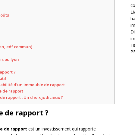
co
Li
coûts
ha
im
Di
im
Fi
ien, edf commun)
PF
is ou lyon
apport ?
atif
tabilité d’un immeuble de rapport
e de rapport
e rapport : Un choix judicieux ?
e de rapport ?
e de rapport
est un investissement qui rapporte