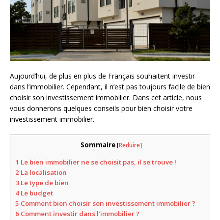
Aujourd’hui, de plus en plus de Français souhaitent investir
dans l’immobilier. Cependant, il n’est pas toujours facile de bien
choisir son investissement immobilier. Dans cet article, nous
vous donnerons quelques conseils pour bien choisir votre
investissement immobilier.
Sommaire
[
Reduire
]
1
Le bien immobilier ne se choisit pas, il se trouve !
2
La localisation
3
Le type de bien
4
Le budget
5
Comment bien choisir son investissement immobilier ?
6
Comment investir dans l’immobilier ?