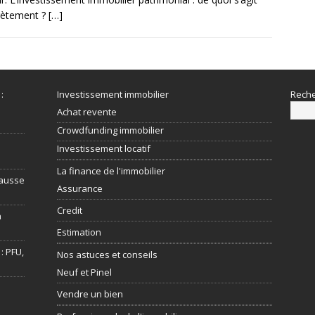
rètement ?
[…]
:
Investissement immobilier
Rech
Achat revente
Crowdfunding immobilier
Investissement locatif
La finance de l'immobilier
hausse
Assurance
Credit
n
Estimation
: PFU,
Nos astuces et conseils
Neuf et Pinel
Vendre un bien