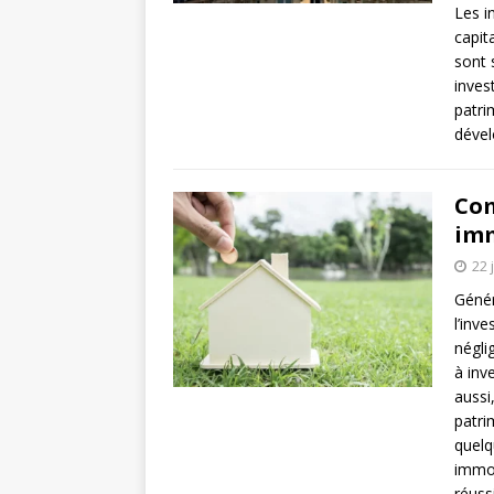
Les i
capit
sont 
inves
patri
dével
Com
imm
22 
Génér
l’inv
négli
à inv
aussi
patri
quelq
immob
réuss