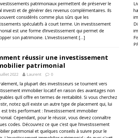
nvestissements patrimoniaux permettent de préserver le
Li
al investi et de générer des revenus complémentaires. Ils
ha
souvent considérés comme plus sûrs que les
im
tissements spéculatifs à court terme. Un investissement
Di
monial est une forme d’investissement qui permet de
im
opper son patrimoine. L’investissement
[…]
Fi
PF
ment réussir une investissement
obilier patrimonial
juillet 2022
Laurent
0
alement, la plupart des investisseurs se tournent vers
estissement immobilier locatif en raison des avantages non
geables qu’il offre en termes de rentabilité. Si vous cherchez
estir, notez qu’il existe un autre type de placement qui, lui
, est très performant : l’investissement immobilier
monial. Cependant, pour le réussir, vous devez connaître
ues codes. Découvrez ce que c’est que l’investissement
ilier patrimonial et quelques conseils à suivre pour le
ir. L’investissement immobilier patrimonial : de quoi s’agit