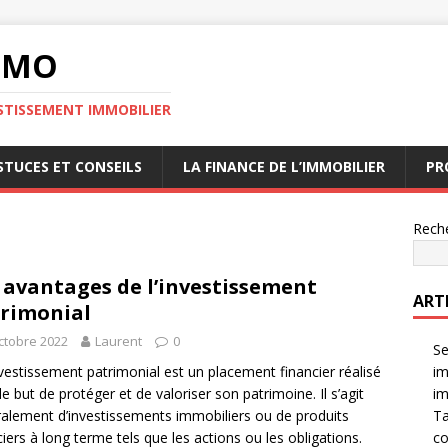
MMO
STISSEMENT IMMOBILIER
STUCES ET CONSEILS
LA FINANCE DE L’IMMOBILIER
PR
Rech
 avantages de l’investissement
ARTI
rimonial
ctobre 2022
Laurent
0
Se
vestissement patrimonial est un placement financier réalisé
im
le but de protéger et de valoriser son patrimoine. Il s’agit
im
alement d’investissements immobiliers ou de produits
Ta
ciers à long terme tels que les actions ou les obligations.
co