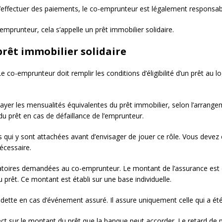
’effectuer des paiements, le co-emprunteur est légalement responsable 
mprunteur, cela s’appelle un prêt immobilier solidaire.
prêt immobilier solidaire
co-emprunteur doit remplir les conditions d’éligibilité d’un prêt au 
ayer les mensualités équivalentes du prêt immobilier, selon l’arrangeme
prêt en cas de défaillance de l’emprunteur.
s qui y sont attachées avant d’envisager de jouer ce rôle. Vous deve
écessaire.
igatoires demandées au co-emprunteur. Le montant de l’assurance est 
rêt. Ce montant est établi sur une base individuelle.
 dette en cas d’événement assuré. Il assure uniquement celle qui a été
ct sur le montant du prêt que la banque peut accorder. Le retard de 