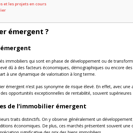
es et les projets en cours
lier
ier émergent ?
er émergent
hés immobiliers qui sont en phase de développement ou de transfor
 élevé dû à des facteurs économiques, démographiques ou encore des 
part à une dynamique de valorisation à long terme.
ier émergent n’est pas synonyme de risque élevé. En effet, avec une a
 des opportunités exceptionnelles de rentabilité, souvent supérieures 
ues de l’immobilier émergent
urs traits distinctifs. On y observe généralement un développement r
onditions économiques. De plus, ces marchés présentent souvent une 
réciation significative des prix des biens immobiliers.