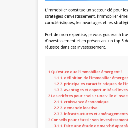
L’immobilier constitue un secteur clé pour les
stratégies d’investissement, l’immobilier émer
caractéristiques, les avantages et les straté
Fort de mon expertise, je vous guiderai à trav
d’investissement et en présentant un top 5 de
réussite dans cet investissement.
1
Qu’est-ce que l’immobilier émergent ?
1.1
1. définition de l’immobilier émerge
1.2
2. principales caractéristiques de l
1.3
3. avantages et opportunités d’inve
2
Les critères pour choisir une ville d’inve
2.1
1. croissance économique
2.2
2. demande locative
2.3
3. infrastructures et aménagements
3
Conseils pour réussir son investissemen
3.1
1. faire une étude de marché appro