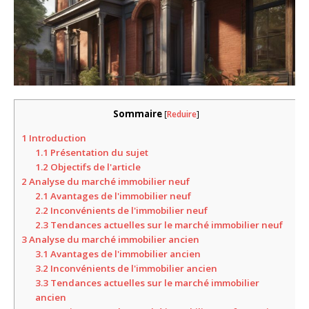
Sommaire
[
Reduire
]
1
Introduction
1.1
Présentation du sujet
1.2
Objectifs de l'article
2
Analyse du marché immobilier neuf
2.1
Avantages de l'immobilier neuf
2.2
Inconvénients de l'immobilier neuf
2.3
Tendances actuelles sur le marché immobilier neuf
3
Analyse du marché immobilier ancien
3.1
Avantages de l'immobilier ancien
3.2
Inconvénients de l'immobilier ancien
3.3
Tendances actuelles sur le marché immobilier
ancien