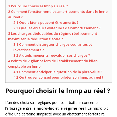
1
Pourquoi choisir le lmnp au réel ?
2
Comment fonctionnent les amortissements dans le lmnp
au réel ?
2.1
Quels biens peuvent être amortis ?
2.2
Quelles erreurs éviter lors de l’amortissement ?
3
Les charges déductibles du régime réel : comment
maximiser la déduction fiscale ?
3.1
Comment distinguer charges courantes et
investissements ?
3.2
À quels moments réévaluer ses charges ?
4
Points de vigilance lors de l’établissement du bilan
comptable en lmnp
4.1
Comment anticiper la question de la plus-value ?
4.2
Où trouver conseil pour piloter son lmnp au réel ?
Pourquoi choisir le lmnp au réel ?
L’un des choix stratégiques pour tout bailleur concerne
l’arbitrage entre le
micro-bic
et le
régime réel
. Le micro-bic
offre une certaine simplicité avec un abattement forfaitaire