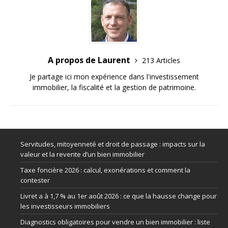
A propos de Laurent
213 Articles
Je partage ici mon expérience dans l'investissement
immobilier, la fiscalité et la gestion de patrimoine.
Servitudes, mitoyenneté et droit de passage : impacts sur la
valeur et la revente d’un bien immobilier
Taxe foncière 2026 : calcul, exonérations et comment la
contester
Livret a à 1,7 % au 1er août 2026 : ce que la hausse change pour
les investisseurs immobiliers
Diagnostics obligatoires pour vendre un bien immobilier : liste