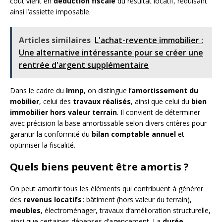
coût vient en
déduction fiscale
du résultat locatif, réduisant
ainsi l’assiette imposable.
Articles similaires
L'achat-revente immobilier :
Une alternative intéressante pour se créer une
rentrée d'argent supplémentaire
Dans le cadre du
lmnp
, on distingue l’
amortissement du
mobilier
, celui des
travaux réalisés
, ainsi que celui du
bien
immobilier hors valeur terrain
. Il convient de déterminer
avec précision la base amortissable selon divers critères pour
garantir la conformité du
bilan comptable annuel
et
optimiser la fiscalité.
Quels biens peuvent être amortis ?
On peut amortir tous les éléments qui contribuent à générer
des
revenus locatifs
: bâtiment (hors valeur du terrain),
meubles
, électroménager, travaux d’amélioration structurelle,
ainsi que certaines dépenses d’agencement. La
durée